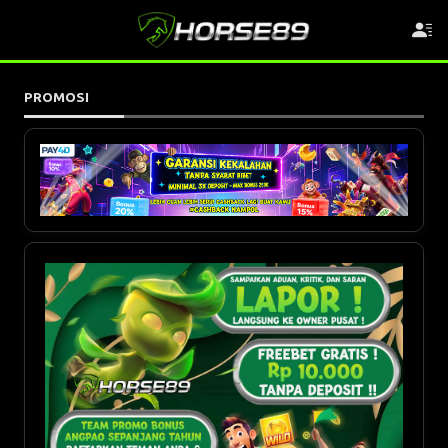
PROMOSI
SPESIAL EVENT GARANSI
✘
KEKALAHAN
PAY4D
LEBIH CUAN LEBIH SERU! CASHBACK LAGI BUAT
KAMU
SYARAT DAN KETENTUAN :
LAPOR PUSAT - WHATSAPP =
+7
9689903612
1. KODE CLAIM = GARANSI KEKALAHAN BOSKU !!
2. SEMUA PEMAIN DAPAT MENGIKUTI BONUS INI.
3. AKUMULASI KEKALAHAN MINIMAL 3X DEPOSIT
SPESIAL EVENT FREEBET 10K
(BEBAS NOMINAL DEPOSIT).
1. PROMOSI BERLAKU UNTUK SEMUA MEMBER