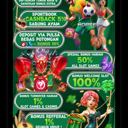
⇨
TOTAL KEKALAHAN 50K – 99K
10%
AKTIF DAN MEMBER BARU HORSE89.
⇨
2. MEMBER WAJIB MEMILIKI HISTORY DEPOSIT
TOTAL KEKALAHAN 100K – 299K
15%
EVENT TAHUNAN BAGI ANGPAO
MINIMAL 2X DALAM KURUN WAKTU SEBULAN
SEPANJANG TAHUN
⇨
TOTAL KEKALAHAN 300K++
20%
TERAKHIR.
TEAM PROMO HORSE89 KONTRAK GAJI SEUMUR
4. TIDAK ADA BATAS MAKSIMAL BERAPA KALI
3. TIADA KUOTA HARIAN UNTUK CLAIM FREEBET.
HIDUP Rp.10.000.000/BULAN.
BONUS CASHBACK SPORTSBOOK &
DEPOSIT.
4. FREEBET DIBUKA DARI JAM 03.00 AM - 15.00 PM.
5. PERHITUNGAN KEKALAHAN HANYA DALAM 1 HARI (
SABUNG AYAM 5%
5. PROMO INI HANYA BERLAKU UNTUK SLOT
SYARAT HASIL PERBULAN :
KLAIM DI HARI YANG SAMA DENGAN DEPOSIT ) DAN
ONLINE.
SYARAT DAN KETENTUAN :
SALDO DIBAWAH 1RIBU RUPIAH.
6. APABILA KEDAPATAN MEMAINKAN PERMAINAN
1. MEMILIKI REFERRAL 5 ORANG/BULAN DENGAN
EVENT PULSA TANPA POTONGAN +
6. JIKA SUDAH MELAKUKAN WD DI HARI YANG SAMA,
1. BONUS DIBAGIKAN SETIAP HARI SELASA JAM
LAIN, MAKA DI NYATAKAN TIDAK SAH DAN HANGUS!
BONUS REFERRAL RP.20.000/BULAN MENDAPATKAN
BONUS
MAKA TIDAK DAPAT BONUS.
12.000 SIANG.
7. PROMO BONUS INI HANYA DAPAT DIKLAIM 1X
GAJI RP.50.000.
7. HANYA BERLAKU DEPOSIT VIA BANK DAN E-
2. BONUS YANG DIDAPATKAN ADALAH 5% DARI
SYARAT DAN KETENTUAN :
SAJA YAITU PADA SAAT SUDAH DOWNLOAD APLIKASI
2. MEMILIKI REFERRAL 6 ORANG/BULAN DENGAN
WALLET SAJA.
TOTAL LOSE ( KEKALAHAN ) 1 MINGGU ( SENIN -
SPECIAL PROMO BONUS 50% ALL
HORSE89.
BONUS REFERRAL RP.35.000/BULAN MENDAPATKAN
1. DEPOSIT PULSA TANPA POTONGAN + BONUS
8. MAKSIMAL BONUS DIBERIKAN 200.000.
MINGGU SEBELUMNYA ).
SLOT
8. PROMO BONUS FREEBET TIDAK BISA
GAJI RP.100.000.
10%.
9. SETIAP MEMBER HANYA DAPAT KLAIM 1 KALI SAJA
3. TOTAL LOSE ( KEKALAHAN ) YANG DIHITUNG
DIGABUNGKAN DENGAN PROMO BONUS LAINNYA.
3. MEMILIKI REFERRAL 10 ORANG/BULAN DENGAN
2. MINIMAL DEPOSIT 25.000 UNTUK MENGIKUTI
SYARAT DAN KETENTUAN :
DALAM 1 HARI.
ADALAH DARI PROVIDER SPORTSBOOK & SABUNG
BONUS REFERRAL RP.90.000/BULAN MENDAPATKAN
PROMO INI.
BONUS 100% TANPA BATAS SLOT
10. JIKA MENGIKUTI PROMO LAIN , TIDAK DAPAT
AYAM.
1. KODE CLAIM = BONUS 50% BOSKU !!
SYARAT & KETENTUAN :
GAJI RP.200.000.
3. MAKSIMAL BONUS YANG DIBERIKAN 100.000.
GAMES
MENGAMBIL PROMO INI.
4. MINIMAL LOSE ADALAH RP500.000,- UNTUK
2. SEMUA PEMAIN DAPAT MENGIKUTI BONUS INI.
4. MEMILIKI REFERRAL 20 ORANG/BULAN DENGAN
4. BERLAKU KELIPATAN.
1. MEMBER WAJIB MELAKUKAN DOWNLOAD
11. SYARAT WITHDRAW TURNOVER YANG PERLU
MENDAPATKAN BONUS CASHBACK INI.
3. MINIMAL DEPOSIT 10.000 UNTUK CLAIM BONUS
SYARAT DAN KETENTUAN :
BONUS REFERRAL RP.150.000/BULAN MENDAPATKAN
5. SYARAT WITHDRAW TURNOVER X 6 CONTOH =
APLIKASI (APK) HORSE89 TERLEBIH DAHULU.
DICAPAI X 1.
5. JIKA MENGIKUTI PROMO LAIN MAKA TIDAK ADA
TERSEBUT.
BONUS HARIAN TURNOVER &
GAJI RP.300.000.
25.000 + 2.500 = 27.500 X 6 = 165.000 SYARAT
1. BONUS TANPA BATAS DAN CLAIM TANPA
2. SETELAH ITU SCREENSHOT TAMPILAN MOBILE
CONTOH : TOTAL DEPOSIT 200RB + BONUS 30RB =
CASHBACK MINGGUAN.
4. SYARAT WITHDRAW TURNOVER YANG PERLU
ROLLINGAN 1%
5. MEMILIKI REFERRAL 50 ORANG/BULAN DENGAN
TURNOVER.
TURNOVER.
APLIKASI YANG SUDAH DI DOWNLOAD KE PONSEL
230RB, MAKA TO YANG HARUS DICAPAI 230.000.
DICAPAI X 10. CONTOH 10.000 + 5.000 = 15.000 x 10 -
BONUS REFERRAL RP.250.000/BULAN MENDAPATKAN
6. PROMO INI HANYA BERLAKU UNTUK BERMAIN
2. SYARAT WITHDRAW ADALAH TURNOVER 15X
ANDA.
SYARAT DAN KETENTUAN :